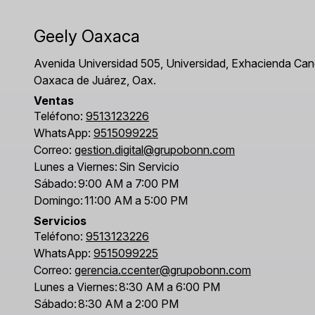
Geely Oaxaca
Avenida Universidad 505, Universidad, Exhacienda Can
Oaxaca de Juárez, Oax.
Ventas
Teléfono:
9513123226
WhatsApp:
9515099225
Correo:
gestion.digital@grupobonn.com
Lunes a Viernes:
Sin Servicio
Sábado:
9:00 AM a 7:00 PM
Domingo:
11:00 AM a 5:00 PM
Servicios
Teléfono:
9513123226
WhatsApp:
9515099225
Correo:
gerencia.ccenter@grupobonn.com
Lunes a Viernes:
8:30 AM a 6:00 PM
Sábado:
8:30 AM a 2:00 PM